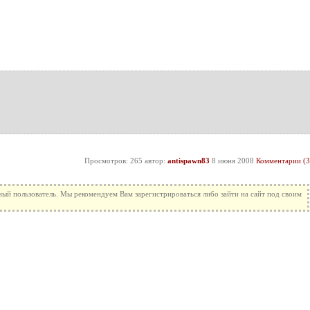
Просмотров: 265 автор:
antispawn83
8 июня 2008
Комментарии (3
ный пользователь. Мы рекомендуем Вам зарегистрироваться либо зайти на сайт под своим