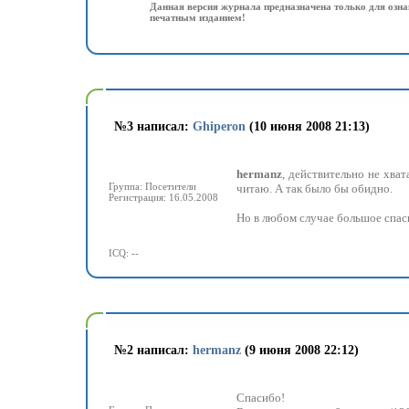
Данная версия журнала предназначена только для озна
печатным изданием!
№
3 написал:
Ghiperon
(10 июня 2008 21:13)
hermanz
, действительно не хват
Группа: Посетители
читаю. А так было бы обидно.
Регистрация: 16.05.2008
Но в любом случае большое спаси
ICQ: --
№
2 написал:
hermanz
(9 июня 2008 22:12)
Спасибо!