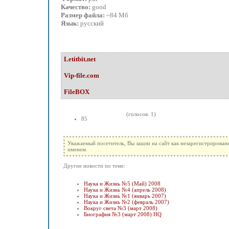
Качество:
good
Размер файла:
~84 Мб
Язык:
русский
Letitbit.net
Vip-file.com
FileBOX
(голосов: 1)
85
Уважаемый посетитель, Вы зашли на сайт как незарегистрирован
именем.
Другие новости по теме:
Наука и Жизнь №5 (Май) 2008
Наука и Жизнь №4 (апрель 2008)
Наука и Жизнь №1 (январь 2007)
Наука и Жизнь №2 (февраль 2007)
Вокруг света №3 (март 2008)
Биография №3 (март 2008) HQ