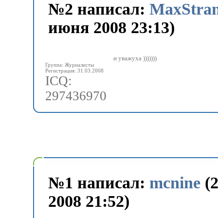
№
2 написал:
MaxStran
июня 2008 23:13)
и уважуха )))))))
Группа: Журналисты
Регистрация: 31.03.2008
ICQ:
297436970
№
1 написал:
mcnine
(
2008 21:52)