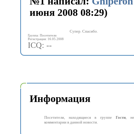
№
1 написал:
Ghiperon
июня 2008 08:29)
Супер. Спасибо.
Группа: Посетители
Регистрация: 16.05.2008
ICQ: --
Информация
Посетители, находящиеся в группе
Гости
, н
комментарии в данной новости.