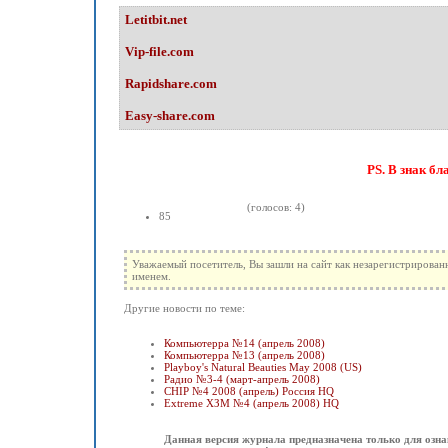
Letitbit.net
Vip-file.com
Rapidshare.com
Easy-share.com
PS. В знак бл
(голосов: 4)
85
Уважаемый посетитель, Вы зашли на сайт как незарегистрирован
именем.
Другие новости по теме:
Компьютерра №14 (апрель 2008)
Компьютерра №13 (апрель 2008)
Playboy's Natural Beauties May 2008 (US)
Радио №3-4 (март-апрель 2008)
CHIP №4 2008 (апрель) Россия HQ
Extreme ХЗМ №4 (апрель 2008) HQ
Данная версия журнала предназначена только для озна