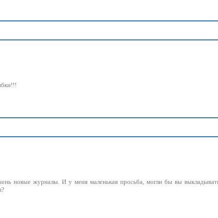
бки!!!
чень новые журналы. И у меня маленькая просьба, могли бы вы выкладыват
m?