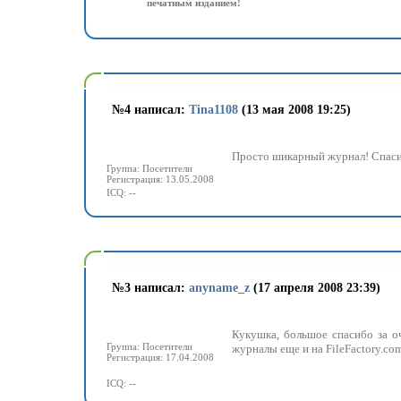
печатным изданием!
№
4 написал:
Tina1108
(13 мая 2008 19:25)
Просто шикарный журнал! Спаси
Группа: Посетители
Регистрация: 13.05.2008
ICQ: --
№
3 написал:
anyname_z
(17 апреля 2008 23:39)
Кукушка, большое спасибо за о
Группа: Посетители
журналы еще и на FileFactory.co
Регистрация: 17.04.2008
ICQ: --