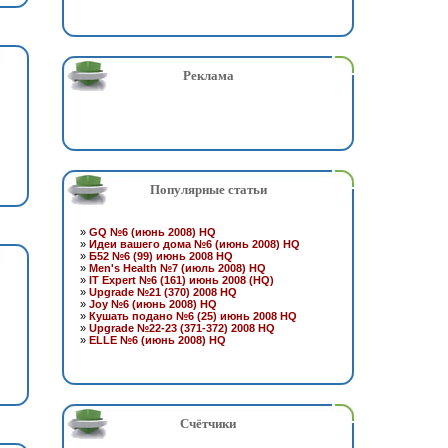
Реклама
Популярные статьи
»
GQ №6 (июнь 2008) HQ
»
Идеи вашего дома №6 (июнь 2008) HQ
»
Б52 №6 (99) июнь 2008 HQ
»
Men's Health №7 (июль 2008) HQ
»
IT Expert №6 (161) июнь 2008 (HQ)
»
Upgrade №21 (370) 2008 HQ
»
Joy №6 (июнь 2008) HQ
»
Кушать подано №6 (25) июнь 2008 HQ
»
Upgrade №22-23 (371-372) 2008 HQ
»
ELLE №6 (июнь 2008) HQ
Счётчики