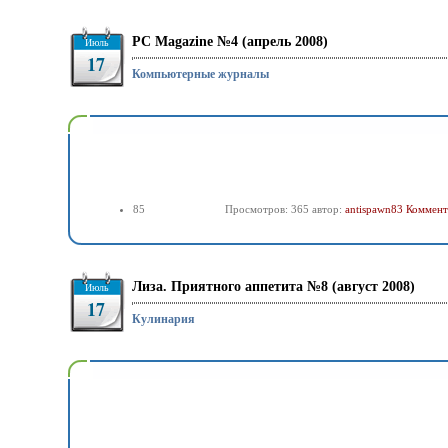
PC Magazine №4 (апрель 2008)
Июль
17
Компьютерные журналы
85
Просмотров: 365 автор:
antispawn83
Коммент
Лиза. Приятного аппетита №8 (август 2008)
Июль
17
Кулинария