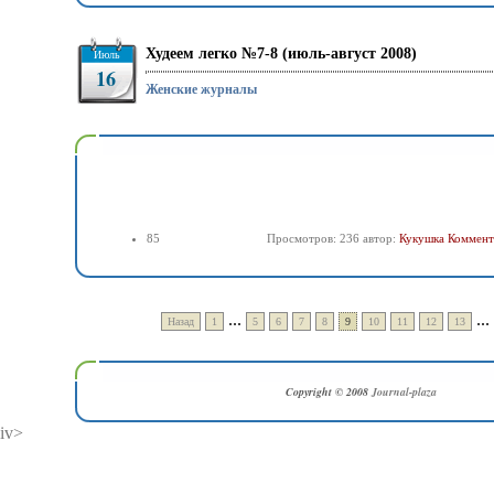
Худеем легко №7-8 (июль-август 2008)
Июль
16
Женские журналы
85
Просмотров: 236 автор:
Кукушка
Коммент
...
...
Назад
1
5
6
7
8
9
10
11
12
13
Copyright © 2008
Journal-plaza
iv>