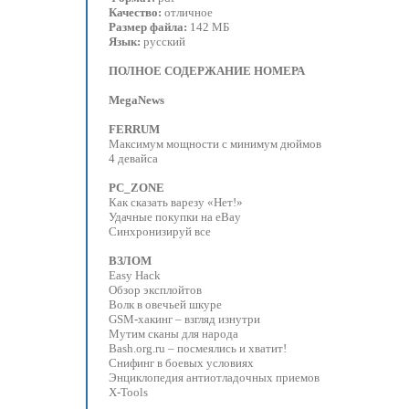
Качество:
отличное
Размер файла:
142 МБ
Язык:
русский
ПОЛНОЕ СОДЕРЖАНИЕ НОМЕРА
MegaNews
FERRUM
Максимум мощности с минимум дюймов
4 девайса
PC_ZONE
Как сказать варезу «Нет!»
Удачные покупки на eBay
Синхронизируй все
ВЗЛОМ
Easy Hack
Обзор эксплойтов
Волк в овечьей шкуре
GSM-хакинг – взгляд изнутри
Мутим сканы для народа
Bash.org.ru – посмеялись и хватит!
Снифинг в боевых условиях
Энциклопедия антиотладочных приемов
Х-Tools