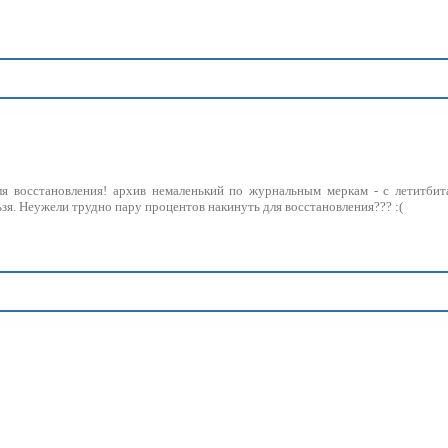
я восстановления! архив немаленький по журнальным меркам - с летитбит
ьзя. Неужели трудно пару процентов накинуть для восстановления??? :(