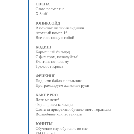
СЦЕНА
Слава посмертно
X-Stuff
ЮНИКСОЙД
В поисках шапки-невидимки
Атомный номер 16
Все свое ношу с собой
КОДИНГ
Карманный бильярд
С фильтром, пожалуйста!
Блоггинг по-новому
Трюки от Крыса
ФРИКИНГ
Подними бабло с паяльника
Программируем железные руки
XAKEP.PRO
Лови момент!
Фаршировка кальмара
Охота за призраками бутылочного горлышка
Волшебные криптотуннели
ЮНИТЫ
Обучение сну, обучение во сне
FAQ United