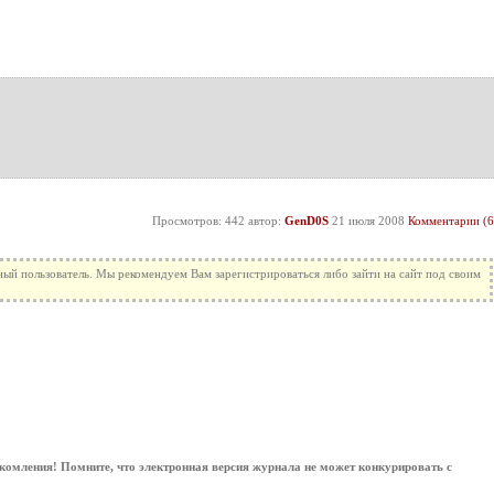
Просмотров: 442 автор:
GenD0S
21 июля 2008
Комментарии (6
ный пользователь. Мы рекомендуем Вам зарегистрироваться либо зайти на сайт под своим
комления! Помните, что электронная версия журнала не может конкурировать с