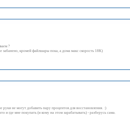
ваем ?
е забанено, кромей файлшары пока, а дома макс скорость 18К)
е руки не могут добавить пару процентов для восстановления. :)
что и где мне покупать (и кому на этом зарабатывать) - разберусь сама.