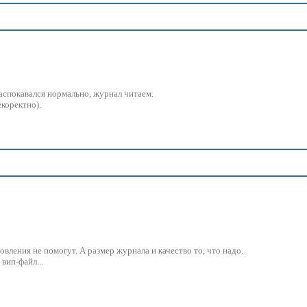
в распокавался нормально, журнал читаем.
екоректно).
вления не помогут. А размер журнала и качество то, что надо.
вип-файл...