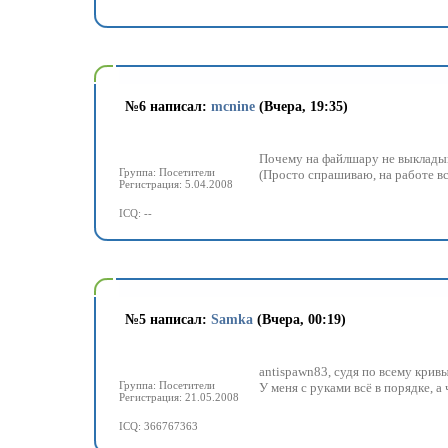
№
6 написал:
mcnine
(Вчера, 19:35)
Почему на файлшару не выклады
Группа: Посетители
(Просто спрашиваю, на работе вс
Регистрация: 5.04.2008
ICQ: --
№
5 написал:
Samka
(Вчера, 00:19)
antispawn83, судя по всему кривы
Группа: Посетители
У меня с руками всё в порядке, а 
Регистрация: 21.05.2008
ICQ: 366767363