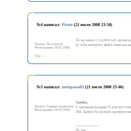
№
4 написал:
Pirate
(21 июля 2008 23:50)
То же качал с Letitbit.net, архи
Группа: Посетители
(у тебя наверное файл скачался н
Регистрация: 29.03.2008
ICQ: --
№
3 написал:
antispawn83
(21 июля 2008 23:46)
Samka
,
Группа: Главные редакторы
С кривыми руками % для восстано
Регистрация: 28.03.2008
ЗЫ. Давно бы купила премиум на 
--------------------
No fate...