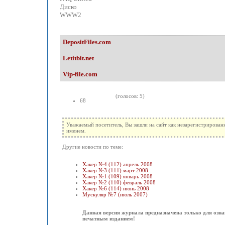
Диско
WWW2
DepositFiles.com
Letitbit.net
Vip-file.com
(голосов: 5)
68
Уважаемый посетитель, Вы зашли на сайт как незарегистрирован
именем.
Другие новости по теме:
Хакер №4 (112) апрель 2008
Хакер №3 (111) март 2008
Хакер №1 (109) январь 2008
Хакер №2 (110) февраль 2008
Хакер №6 (114) июнь 2008
Мускуляр №7 (июль 2007)
Данная версия журнала предназначена только для озна
печатным изданием!