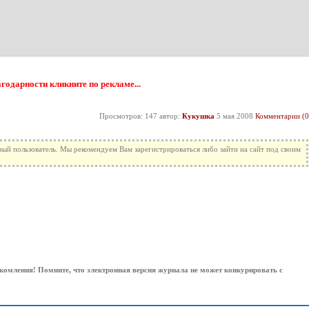
агодарности кликните по рекламе...
Просмотров: 147 автор:
Кукушка
5 мая 2008
Комментарии (0
ный пользователь. Мы рекомендуем Вам зарегистрироваться либо зайти на сайт под своим
комления! Помните, что электронная версия журнала не может конкурировать с