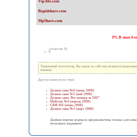
Vip-file.com
Rapidshare.com
MpShare.com
PS. В знак бл
(голосов: 0)
0
Уважаемый посетитель, Вы зашли на сайт как незарегистрирован
именем.
Другие новости по теме:
Делаем сами №6 (июнь 2008)
Делаем сами №5 (май 2008)
Делаем сами. Все номера за 2007
Майстер №4 (апрель 2008)
САМ №6 (июнь 2008)
Делаем сами №3 (март 2008)
Данная версия журнала предназначена только для озна
печатным изданием!