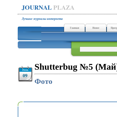
JOURNAL
PLAZA
Лучшие журналы интернета
Главная
Новое
Прог
Shutterbug №5 (Май
Июнь
09
Фото