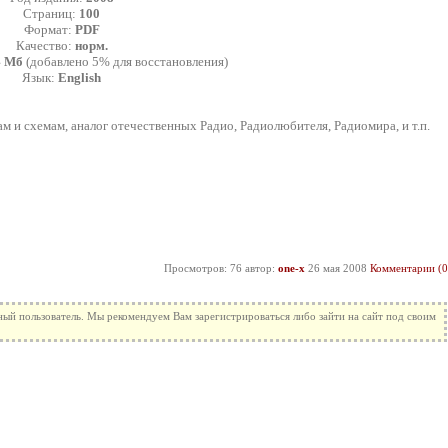
Страниц:
100
Формат:
PDF
Качество:
норм.
4 Мб
(добавлено 5% для восстановления)
Язык:
English
и схемам, аналог отечественных Радио, Радиолюбителя, Радиомира, и т.п.
Просмотров: 76 автор:
one-x
26 мая 2008
Комментарии (0
ный пользователь. Мы рекомендуем Вам зарегистрироваться либо зайти на сайт под своим