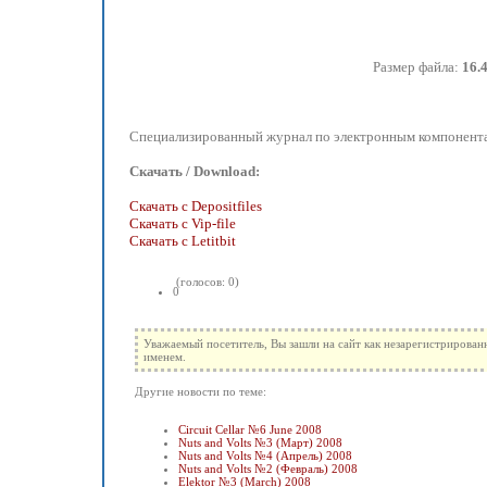
Размер файла:
16.
Специализированный журнал по электронным компонентам 
Скачать / Download:
Скачать с Depositfiles
Скачать с Vip-file
Скачать с Letitbit
(голосов: 0)
0
Уважаемый посетитель, Вы зашли на сайт как незарегистрирован
именем.
Другие новости по теме:
Circuit Cellar №6 June 2008
Nuts and Volts №3 (Март) 2008
Nuts and Volts №4 (Апрель) 2008
Nuts and Volts №2 (Февраль) 2008
Elektor №3 (March) 2008