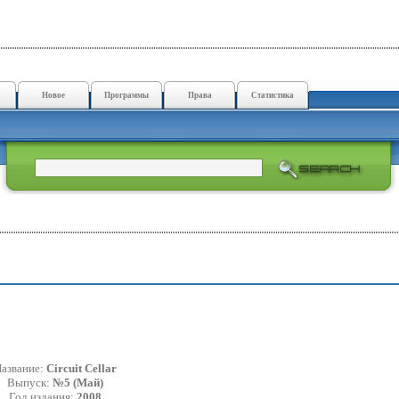
Новое
Программы
Права
Статистика
азвание:
Circuit Cellar
Выпуск:
№5 (Май)
Год издания:
2008