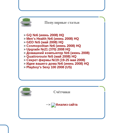
Популярные статьи
»
GQ №6 (июнь 2008) HQ
»
Men's Health №6 (июнь 2008) HQ
»
GEO №5 (май 2008) HQ
»
Cosmopolitan №6 (июнь 2008) HQ
»
Upgrade №21 (370) 2008 HQ
»
Домашний компьютер №6 (июнь 2008)
»
Quattroroute №5 (май 2008) HQ
»
Секрет фирмы №19 (19-25 мая 2008)
»
Идеи вашего дома №6 (июнь 2008) HQ
»
Playboy's Sexy 100 2008 (US)
Счётчики
-->