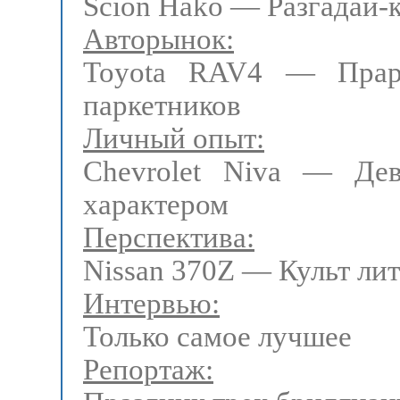
Scion Hako — Разгадай-
Авторынок:
Toyota RAV4 — Прар
паркетников
Личный опыт:
Chevrolet Niva — Де
характером
Перспектива:
Nissan 370Z — Культ ли
Интервью:
Только самое лучшее
Репортаж: