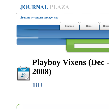
JOURNAL
PLAZA
Лучшие журналы интернета
Главная
Новое
Прог
Playboy Vixens (Dec 
2008)
Март
29
18+